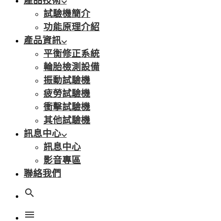
產品技術
試驗機簡介
功能原理介紹
產品資訊
平衡修正系統
輪胎檢測設備
振動試驗機
疲勞試驗機
衝擊試驗機
其他試驗機
訊息中心
訊息中心
影音專區
聯絡我們
search
menu