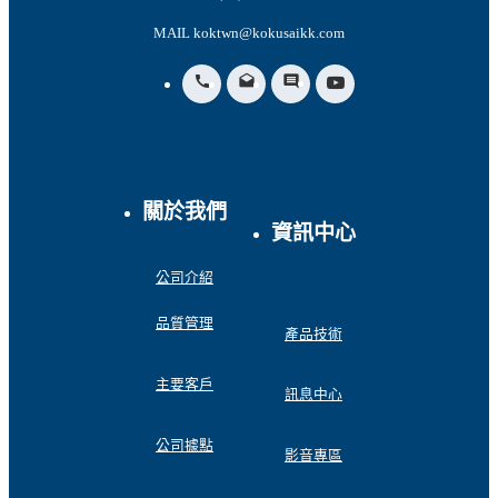
MAIL koktwn@kokusaikk.com
call
drafts
insert_comment
關於我們
資訊中心
公司介紹
品質管理
產品技術
主要客戶
訊息中心
公司據點
影音專區