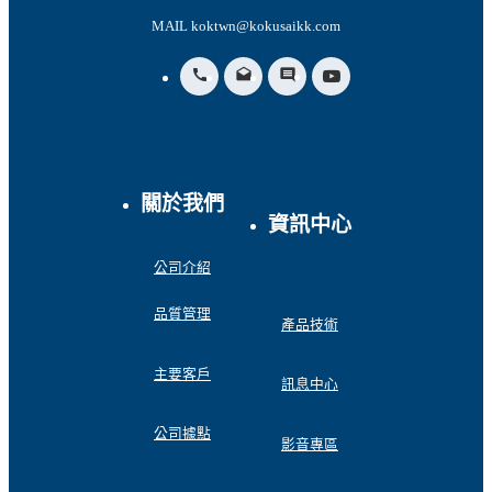
MAIL koktwn@kokusaikk.com
call
drafts
insert_comment
關於我們
資訊中心
公司介紹
品質管理
產品技術
主要客戶
訊息中心
公司據點
影音專區