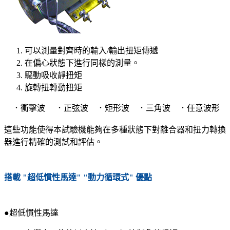
可以測量對齊時的輸入/輸出扭矩傳遞
在偏心狀態下進行同樣的測量。
驅動吸收靜扭矩
旋轉扭轉動扭矩
．衝擊波 ．正弦波 ．矩形波 ．三角波 ．任意波形
這些功能使得本試驗機能夠在多種狀態下對離合器和扭力轉換
器進行精確的測試和評估。
搭載
"超低慣性馬達"
"動力循環式"
優點
●超低慣性馬達