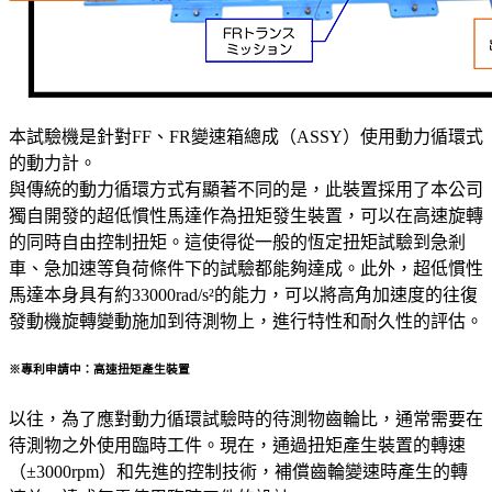
本試驗機是針對FF、FR變速箱總成（ASSY）使用動力循環式
的動力計。
與傳統的動力循環方式有顯著不同的是，此裝置採用了本公司
獨自開發的超低慣性馬達作為扭矩發生裝置，可以在高速旋轉
的同時自由控制扭矩。這使得從一般的恆定扭矩試驗到急剎
車、急加速等負荷條件下的試驗都能夠達成。此外，超低慣性
馬達本身具有約33000rad/s²的能力，可以將高角加速度的往復
發動機旋轉變動施加到待測物上，進行特性和耐久性的評估。
※專利申請中：高速扭矩產生裝置
以往，為了應對動力循環試驗時的待測物齒輪比，通常需要在
待測物之外使用臨時工件。現在，通過扭矩產生裝置的轉速
（±3000rpm）和先進的控制技術，補償齒輪變速時產生的轉