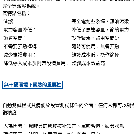
完全無液壓系統。
其特點包括：
清潔
完全電動型系統，無油污染
電力容量降低：
降低了馬達容量，節約電力
節省空間：
設計緊湊，占用空間少
不需要預熱運轉：
隨時可使用，無需預熱
減少維護費用：
維護成本低，操作簡便
降低導入成本及附帶設備費用：
整體成本效益高
無干擾環境下實驗的重要性
自動測試程式具備便於設置測試條件的介面，任何人都可以對
複精度：
人為因素：
駕駛員的駕駛技術誤差、駕駛習慣、疲勞狀態